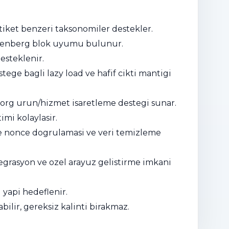
 etiket benzeri taksonomiler destekler.
Gutenberg blok uyumu bulunur.
desteklenir.
tege bagli lazy load ve hafif cikti mantigi
a.org urun/hizmet isaretleme destegi sunar.
imi kolaylasir.
nde nonce dogrulamasi ve veri temizleme
egrasyon ve ozel arayuz gelistirme imkani
 yapi hedeflenir.
bilir, gereksiz kalinti birakmaz.