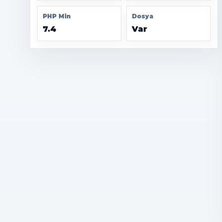
PHP Min
Dosya
7.4
Var