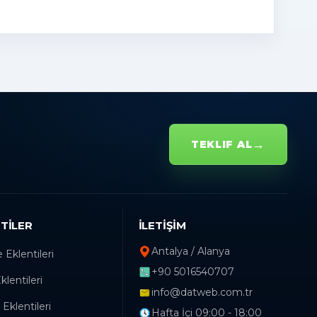
→
TEKLIF AL
TILER
İLETIŞIM
Antalya / Alanya
Eklentileri
+90 5016540707
lentileri
info@datweb.com.tr
 Eklentileri
Hafta İçi 09:00 - 18:00