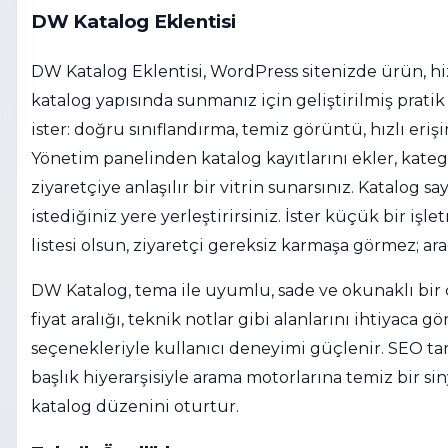
DW Katalog Eklentisi
DW Katalog Eklentisi, WordPress sitenizde ürün, hi
katalog yapısında sunmanız için geliştirilmiş pratik 
ister: doğru sınıflandırma, temiz görüntü, hızlı eri
Yönetim panelinden katalog kayıtlarını ekler, katego
ziyaretçiye anlaşılır bir vitrin sunarsınız. Katalog s
istediğiniz yere yerleştirirsiniz. İster küçük bir işle
listesi olsun, ziyaretçi gereksiz karmaşa görmez; arad
DW Katalog, tema ile uyumlu, sade ve okunaklı bir çık
fiyat aralığı, teknik notlar gibi alanlarını ihtiyaca g
seçenekleriyle kullanıcı deneyimi güçlenir. SEO tar
başlık hiyerarşisiyle arama motorlarına temiz bir siny
katalog düzenini oturtur.