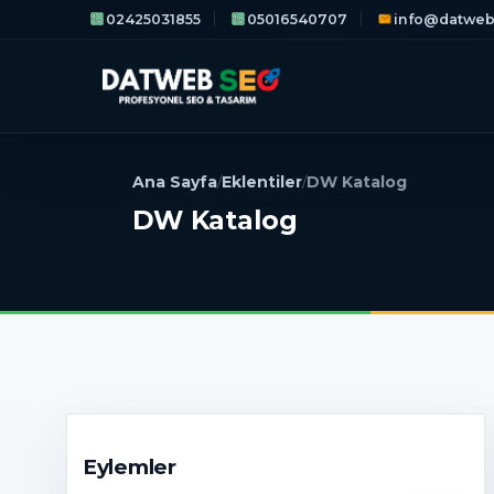
02425031855
05016540707
info@datweb
Ana Sayfa
Eklentiler
DW Katalog
/
/
DW Katalog
Eylemler