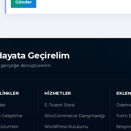
Gönder
 Hayata Geçirelim
e gerçeğe dönüştürelim.
 LINKLER
HIZMETLER
EKLEN
ler
E-Ticaret Sitesi
Ödeme 
i Geliştirme
WooCommerce Danışmanlığı
Form Ek
Çözümleri
WordPress Kurulumu
İletişim