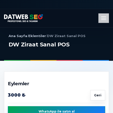
Men
Ana Sayfa
/
Eklentiler
/
DW Ziraat Sanal POS
DW Ziraat Sanal POS
Eylemler
3000 ₺
Geri
WhatsApp ile satın al