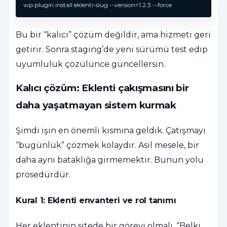
wp plugin install eklenti-slug --version=1.2.3 --force
Bu bir “kalıcı” çözüm değildir, ama hizmeti geri
getirir. Sonra staging’de yeni sürümü test edip
uyumluluk çözülünce güncellersin.
Kalıcı çözüm: Eklenti çakışmasını bir
daha yaşatmayan sistem kurmak
Şimdi işin en önemli kısmına geldik. Çatışmayı
“bugünlük” çözmek kolaydır. Asıl mesele, bir
daha aynı bataklığa girmemektir. Bunun yolu
prosedürdür.
Kural 1: Eklenti envanteri ve rol tanımı
Her eklentinin sitede bir görevi olmalı. “Belki