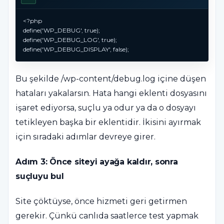
<?php

define('WP_DEBUG', true);

define('WP_DEBUG_LOG', true);

Bu şekilde /wp-content/debug.log içine düşen
hataları yakalarsın. Hata hangi eklenti dosyasını
işaret ediyorsa, suçlu ya odur ya da o dosyayı
tetikleyen başka bir eklentidir. İkisini ayırmak
için sıradaki adımlar devreye girer.
Adım 3: Önce siteyi ayağa kaldır, sonra
suçluyu bul
Site çöktüyse, önce hizmeti geri getirmen
gerekir. Çünkü canlıda saatlerce test yapmak