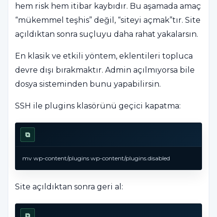
hem risk hem itibar kaybıdır. Bu aşamada amaç
“mükemmel teşhis” değil, “siteyi açmak”tır. Site
açıldıktan sonra suçluyu daha rahat yakalarsın.
En klasik ve etkili yöntem, eklentileri topluca
devre dışı bırakmaktır. Admin açılmıyorsa bile
dosya sisteminden bunu yapabilirsin.
SSH ile plugins klasörünü geçici kapatma:
⧉
mv wp-content/plugins wp-content/plugins.disabled
Site açıldıktan sonra geri al:
⧉