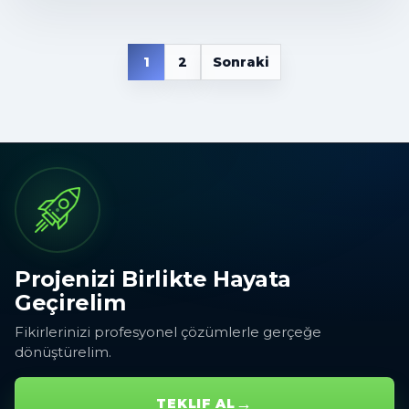
1
2
Sonraki
Yazı gezinmesi
Projenizi Birlikte Hayata
Geçirelim
Fikirlerinizi profesyonel çözümlerle gerçeğe
dönüştürelim.
→
TEKLIF AL