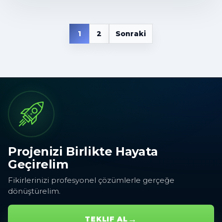
1
2
Sonraki
Yazı gezinmesi
Projenizi Birlikte Hayata
Geçirelim
Fikirlerinizi profesyonel çözümlerle gerçeğe
dönüştürelim.
→
TEKLIF AL